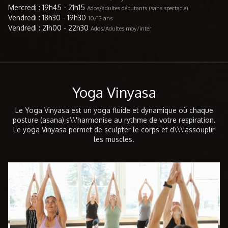
de l’an sur France 2, qui ont renforcé son envie de
spectacles, avec plusieurs saisons à Disneyland Paris
Mercredi : 19h45 - 21h15
Ados/adultes débutants (sans spectacle)
transmettre sa passion pour la danse.
(Pixar Together et Le Roi Lion), des représentations
Vendredi : 18h30 - 19h30
10/13 ans
au Grand Rex, à l’Élysée, ainsi que de nombreux
Vendredi : 21h00 - 22h30
Ados/Adultes moy/inter
shows/ concert et événements en France. Chaque
projet a enrichi sa technique, sa polyvalence et son
sens de la scène. Aujourd’hui, elle continue de vivre
sa passion à travers des expériences artistiques
variées, avec l’envie constante de transmettre
l’énergie, l’exigen
Yoga Vinyasa
Le Yoga Vinyasa est un yoga fluide et dynamique où chaque
posture (asana) s\\'harmonise au rythme de votre respiration.
Le yoga Vinyasa permet de sculpter le corps et d\\\'assouplir
les muscles.