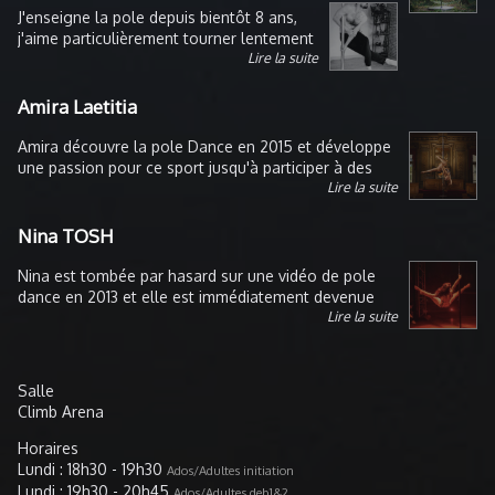
J'enseigne la pole depuis bientôt 8 ans,
j'aime particulièrement tourner lentement
Lire la suite
en contrôle autour de la barre aussi bien
au sol que dans les airs, grâce et
nonchalance...
Amira Laetitia
Amira découvre la pole Dance en 2015 et développe
une passion pour ce sport jusqu'à participer à des
Lire la suite
formations pour devenir professeure en 2016. Elle
transmet cette passion depuis 2017 à travers toutes
les facettes de cette discipline comme le Heels, la
Nina TOSH
souplesse, le flow et la pole Dance sportive, et ce
toujours dans un esprit de bienveillance.
Nina est tombée par hasard sur une vidéo de pole
dance en 2013 et elle est immédiatement devenue
Lire la suite
amoureuse de cette discipline à la fois aérienne et
physique. C'est en 2015 qu'elle commence alors la
pole avec une amie et elle ne s'arrête plus depuis,
forte de son passé de danseuse elle y retrouve le
Salle
plaisir de la danse jumelée avec cette toute nouvelle
Climb Arena
discipline mettant en avant la féminité, l'agilité, la
force, et la souplesse. Elle a suivi la formation Doris
Horaires
Arnold et commence à donner ses 1er cours en 2016
Lundi : 18h30 - 19h30
Ados/Adultes initiation
puis développe ses compétences au cerceau. Elle
Lundi : 19h30 - 20h45
Ados/Adultes deb1&2