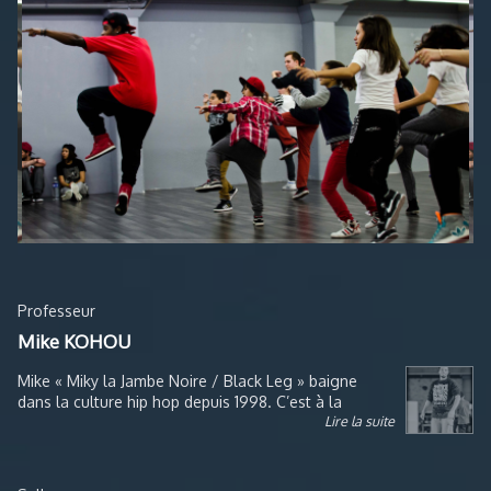
Professeur
Mike KOHOU
Mike « Miky la Jambe Noire / Black Leg » baigne
dans la culture hip hop depuis 1998. C’est à la
Lire la suite
Défense, l’un des 3 lieux les plus mythiques de la
danse hip hop « underground » à Paris, qu’il se fait
remarquer en participant à des battles improvisées.
Formé par IZZO, Paul Ereck et Phillipe Almeida «