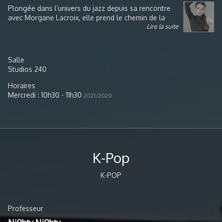
Plongée dans l’univers du jazz depuis sa rencontre
avec Morgane Lacroix, elle prend le chemin de la
Lire la suite
voie professionnelle en intégrant les écoles Choreia
et Rick Odums où elle sera formée aux danses
académiques : le classique, le jazz, le contemporain
et les techniques modernes; Graham et Horton. Elle
Salle
y obtiendra son EAT et ses UE. Parallèlement elle
Studios 240
développe sa stylistique autour des dérivés du jazz;
le lyrical jazz, le street jazz et l’afro jazz, et toutes
Horaires
ces influences lui permettent de décrocher ses
Mercredi : 10h30 - 11h30
2021/2020
premiers contrats notamment avec Disney.
K-Pop
K-POP
Professeur