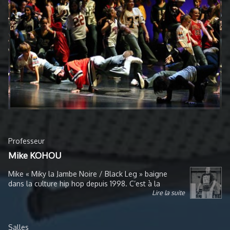
Professeur
Mike KOHOU
Mike « Miky la Jambe Noire / Black Leg » baigne
dans la culture hip hop depuis 1998. C’est à la
Lire la suite
Défense, l’un des 3 lieux les plus mythiques de la
danse hip hop « underground » à Paris, qu’il se fait
remarquer en participant à des battles improvisées.
Formé par IZZO, Paul Ereck et Phillipe Almeida «
Salles