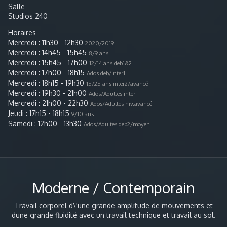
en quête d’évolution, elle continue à se former
et les techniques modernes; Graham et Horton. Elle
Salle
régulièrement, à Paris comme à l’étranger, afin
y obtiendra son EAT et ses UE. Parallèlement elle
Studios 240
d’enrichir sa danse et affiner sa pédagogie.
développe sa stylistique autour des dérivés du jazz;
le lyrical jazz, le street jazz et l’afro jazz, et toutes
Horaires
ces influences lui permettent de décrocher ses
Mercredi : 11h30 - 12h30
2020/2019
premiers contrats notamment avec Disney.
Mercredi : 14h45 - 15h45
8/9 ans
Mercredi : 15h45 - 17h00
12/14 ans deb1&2
Mercredi : 17h00 - 18h15
Ados deb/inter1
Mercredi : 18h15 - 19h30
15/25 ans inter2/avancé
Mercredi : 19h30 - 21h00
Ados/Adultes inter
Mercredi : 21h00 - 22h30
Ados/Adultes niv.avancé
Jeudi : 17h15 - 18h15
9/10 ans
Samedi : 12h00 - 13h30
Ados/Adultes deb2/moyen
Moderne / Contemporain
Travail corporel d\'une grande amplitude de mouvements et
dune grande fluidité avec un travail technique et travail au sol.