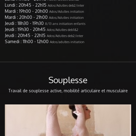
donne également des cours de twerk. Cette année
Lundi : 20h45 - 22h15
Ados/Adultes deb2/inter
elle a participé au Show perché, où elle a retrouvé le
Mardi : 19h00 - 20h00
Ados/Adultes initiation
plaisir de la scène. Dans ses cours elle met en avant
Mardi : 20h00 - 21h00
Ados/Adultes initiation
la bonne humeur, la bienveillance, et surtout
Jeudi : 18h30 - 19h30
8/13 ans initiation enfants
l'entraide. Elle tient à ce que tout le monde trouve
Jeudi : 19h30 - 20h45
Ados/Adultes deb1&2
son style et surtout sa place.
Jeudi : 20h45 - 22h15
Ados/Adultes deb2/inter
Samedi : 11h00 - 12h00
Ados/adultes initiation
Souplesse
Travail de souplesse active, mobilité articulaire et musculaire