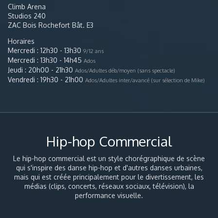
Physs », il se spécialise en house dance avec IZZO et
Climb Arena
Bruno Marignan discipline dans laquelle il gagnera
Studios 240
plusieurs compétitions. Il commence à enseigner le
ZAC Bois Rochefort Bât. E3
hip hop et la House en 2007 et devient membre du
collectif Section C en 2012. Danseur polyvalent et
Horaires
expérimenté il a travaillé au sein de différentes
Mercredi : 12h30 - 13h30
9/12 ans
compagnies de danses comme « N’ZELA » et « LET’S
Mercredi : 13h30 - 14h45
Ados
DANCE » à Paris et donne régulièrement des stages
Jeudi : 20h00 - 21h30
Ados/Adultes déb/moyen (sans spectacle)
à l’international. Il a pu diversifier son expérience en
Vendredi : 19h30 - 21h00
Ados/Adultes inter/avancé (sur sélection de Mike)
collaborant avec de jeunes artistes notamment en
chorégraphiant et participant au clip d’une jeune
américaine : Allysson Ezell. Il fonde en 2016 le
groupe de jeunes danseurs amateurs, Raven.
Hip-hop Commercial
Le hip-hop commercial est un style chorégraphique de scène
qui s'inspire des danse hip-hop et d'autres danses urbaines,
mais qui est créée principalement pour le divertissement, les
médias (clips, concerts, réseaux sociaux, télévision), la
performance visuelle.