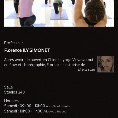
Professeur
Florence ILY SIMONET
Après avoir découvert en Chine le yoga Vinyasa tout
en flow et chorégraphie, Florence s’est prise de
Lire la suite
passion pour cette pratique libératrice qui lui apporte
à la fois challenge physique et apaisement de
l'esprit. Après une formation en yoga Vinyasa auprès
de Gemma Vassallo et Tatiana Avila Bouru, ses
Salle
explorations du mouvement, axées autour de la
Studios 240
fluidité et la créativité, l’ont ensuite amenée à
enrichir sa pratique personnelle et son
Horaires
enseignement, avec notamment des formations en
Samedi : 09h00 - 10h00
Ados/Adultes inter
Yin, Danse du Dragon, Liquid Flow et Yoga de la
Samedi : 10h00 - 11h00
Ados/Adultes deb
Femme. Elle aime nourrir ses cours de ces