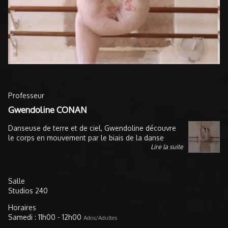
Professeur
Gwendoline CONAN
Danseuse de terre et de ciel, Gwendoline découvre
le corps en mouvement par le biais de la danse
Lire la suite
classique, plus tard, elle rencontre la contorsion puis
le cerceau aérien, trois disciplines qu'elle pratique
encore aujourd'hui. En parallèle elle se forme auprès
de professionnels de la santé pour la
Salle
compréhension du corps afin d'optimiser la
Studios 240
prévention et la performance au service de l'art
corporel. Elle est certifiée expert du mouvement par
Horaires
Corporis Fabrica (centre de kinésithérapie). Elle
Samedi : 11h00 - 12h00
Ados/Adultes
accompagne depuis 5 ans des personnes dans leur