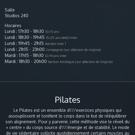
décide très jeune d'en faire son métier. Formée à
l'Espace Pleïade (technique Matt Mattox) puis au
Salle
Centre des arts vivants à Paris, elle obtient le
Studios 240
diplôme d'état de professeur de danse Jazz en 2000,
mais se dirige peu à peu vers le moderne/
Horaires
contemporain au contact des différents professeurs
Lundi : 17h30 - 18h30
10/11 ans
des centres de danse à Paris... Après plusieurs
Lundi : 18h30 - 19h45
15/25 ans deb2/inter
expériences scéniques durant sa formation, elle
Lundi : 19h45 - 21h15
Adultes inter 1
commence à enseigner au sein de l'école de danse
Lundi : 21h15 - 23h00
Compagnie (sur sélection de virginie)
de Cormeilles en 1994 puis devient directrice de
Mardi : 17h15 - 18h30
12/14 ans inter
l'école qui porte aujourd'hui son nom ECOLE DE
Mardi : 18h30 - 20h00
Section Artistique (sur sélection de Virginie)
DANSE VIRGINIE DELCOURT en 2001.
Pilates
Le Pilates est un ensemble d\\\'exercices physiques qui
assouplissent et tonifient le corps dans le but de rééquilibrer
son alignement. Pour y parvenir, cette méthode vise le réveil du
« centre » du corps source d\\\'énergie et de stabilité. Le mode
de vie sédentaire sollicite quotidiennement certains muscles au