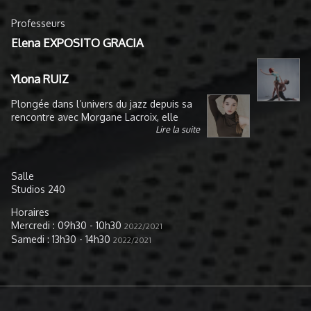
Professeurs
Elena EXPOSITO GRACIA
Ylona RUIZ
Plongée dans l’univers du jazz depuis sa
rencontre avec Morgane Lacroix, elle
Lire la suite
prend le chemin de la voie
professionnelle en intégrant les écoles
Choreia et Rick Odums où elle sera
formée aux danses académiques : le
Salle
classique, le jazz, le contemporain et les
Studios 240
techniques modernes; Graham et Horton.
Elle y obtiendra son EAT et ses UE.
Horaires
Parallèlement elle développe sa
Mercredi : 09h30 - 10h30
2022/2021
stylistique autour des dérivés du jazz; le
Samedi : 13h30 - 14h30
2022/2021
lyrical jazz, le street jazz et l’afro jazz, et
toutes ces influences lui permettent de
décrocher ses premiers contrats
notamment avec Disney.